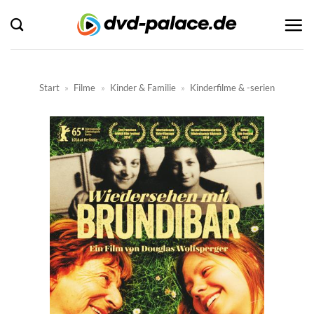
Zum
Inhalt
springen
Start
»
Filme
»
Kinder & Familie
»
Kinderfilme & -serien