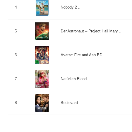
Nobody 2 ...
4
Der Astronaut – Project Hail Mary ...
5
Avatar: Fire and Ash BD ...
6
Natürlich Blond ...
7
Boulevard ...
8