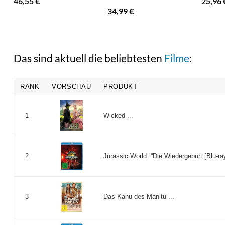
46,55
€
25,96
34,99
€
Das sind aktuell die beliebtesten
Filme
:
RANK
VORSCHAU
PRODUKT
Wicked ...
1
Jurassic World: “Die Wiedergeburt [Blu-ray
2
Das Kanu des Manitu ...
3