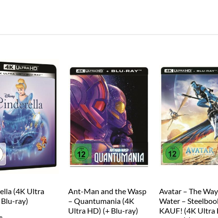
ella (4K Ultra
Ant-Man and the Wasp
Avatar – The Way
 Blu-ray)
– Quantumania (4K
Water – Steelboo
Ultra HD) (+ Blu-ray)
KAUF! (4K Ultra 