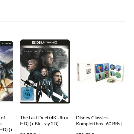
 of
The Last Duel (4K Ultra
Disney Classics –
I
k –
HD) (+ Blu-ray 2D)
Komplettbox [60 BRs]
HD) (+