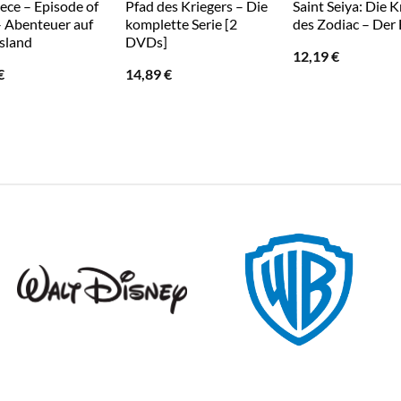
ece – Episode of
Pfad des Kriegers – Die
Saint Seiya: Die K
– Abenteuer auf
komplette Serie [2
des Zodiac – Der 
sland
DVDs]
12,19
€
€
14,89
€