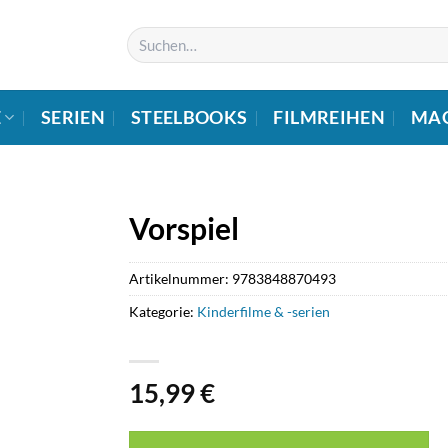
Suchen
nach:
E
SERIEN
STEELBOOKS
FILMREIHEN
MA
Vorspiel
Artikelnummer:
9783848870493
Kategorie:
Kinderfilme & -serien
15,99
€