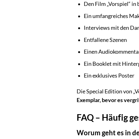
Den Film „Vorspiel“ in 
Ein umfangreiches Maki
Interviews mit den Da
Entfallene Szenen
Einen Audiokommentar
Ein Booklet mit Hinte
Ein exklusives Poster
Die Special Edition von „V
Exemplar, bevor es vergrif
FAQ – Häufig ges
Worum geht es in de