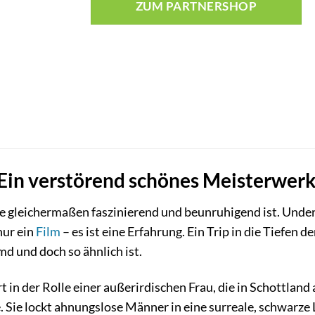
ZUM PARTNERSHOP
 Ein verstörend schönes Meisterwerk,
die gleichermaßen faszinierend und beunruhigend ist. Unde
nur ein
Film
– es ist eine Erfahrung. Ein Trip in die Tiefen
md und doch so ähnlich ist.
rt in der Rolle einer außerirdischen Frau, die in Schottlan
. Sie lockt ahnungslose Männer in eine surreale, schwarze 