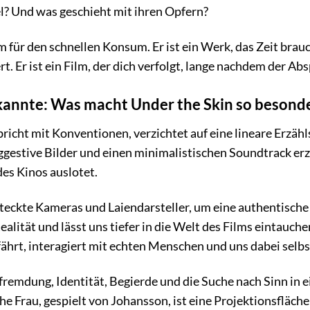
el? Und was geschieht mit ihren Opfern?
m für den schnellen Konsum. Er ist ein Werk, das Zeit brau
t. Er ist ein Film, der dich verfolgt, lange nachdem der Abs
kannte: Was macht Under the Skin so besond
 bricht mit Konventionen, verzichtet auf eine lineare Erzäh
gestive Bilder und einen minimalistischen Soundtrack erze
des Kinos auslotet.
teckte Kameras und Laiendarsteller, um eine authentisch
ealität und lässt uns tiefer in die Welt des Films eintauc
ährt, interagiert mit echten Menschen und uns dabei selbst
fremdung, Identität, Begierde und die Suche nach Sinn in e
he Frau, gespielt von Johansson, ist eine Projektionsfläch