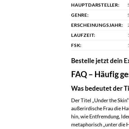
HAUPTDARSTELLER:
GENRE:
ERSCHEINUNGSJAHR:
LAUFZEIT:
FSK:
Bestelle jetzt dein 
FAQ – Häufig ge
Was bedeutet der Ti
Der Titel „Under the Skin
außerirdische Frau die Ha
hin, wie Entfremdung, Iden
metaphorisch „unter die H