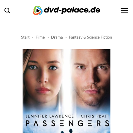
Zum
Inhalt
springen
Start
»
Filme
»
Drama
»
Fantasy & Science Fiction