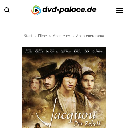
Zum
Inhalt
springen
Start
»
Filme
»
Abenteuer
»
Abenteuerdrama