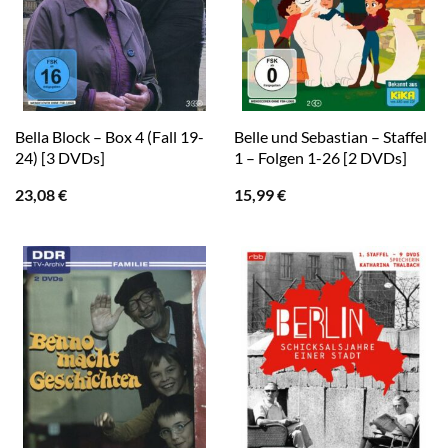
Bella Block – Box 4 (Fall 19-
Belle und Sebastian – Staffel
24) [3 DVDs]
1 – Folgen 1-26 [2 DVDs]
23,08
€
15,99
€