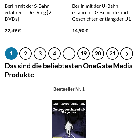
Berlin mit der S-Bahn
Berlin mit der U-Bahn
erfahren – Der Ring [2
erfahren – Geschichte und
DVDs]
Geschichten entlang der U1
22,49
€
14,90
€
1
2
3
4
…
19
20
21
Das sind die beliebtesten OneGate Media
Produkte
1