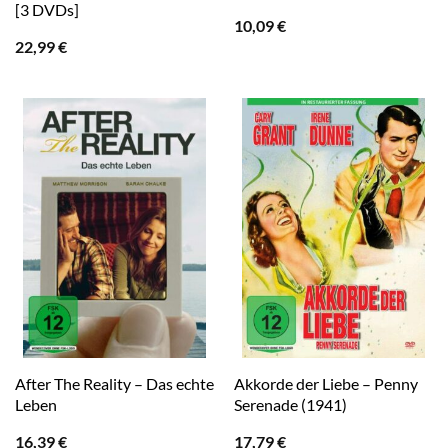
[3 DVDs]
10,09
€
22,99
€
After The Reality – Das echte
Akkorde der Liebe – Penny
Leben
Serenade (1941)
16,39
€
17,79
€