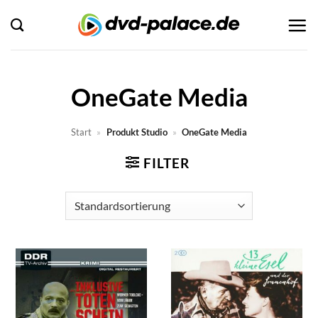
Zum
Inhalt
springen
OneGate Media
Start
»
Produkt Studio
»
OneGate Media
FILTER