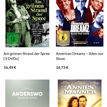
Am grünen Strand der Spree
American Dreamz – Alles nur
[3 DVDs]
Show
16,49
€
16,73
€