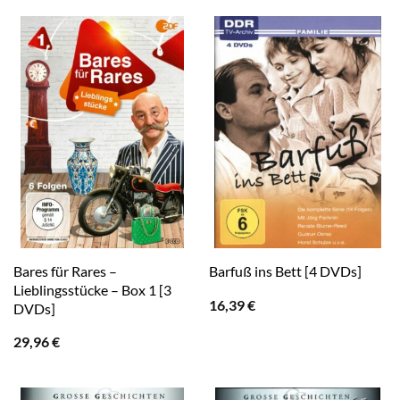
Bares für Rares –
Barfuß ins Bett [4 DVDs]
Lieblingsstücke – Box 1 [3
16,39
€
DVDs]
29,96
€