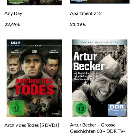
Any Day
Apartment 212
22,49
€
21,19
€
Artur Becker – Grosse
Archiv des Todes [5 DVDs]
Geschichten 68 – DDR TV-