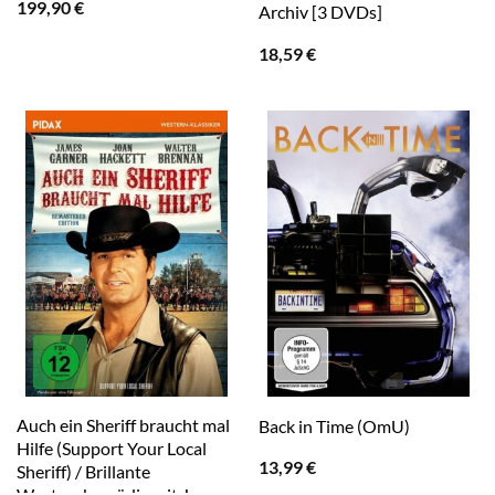
199,90
€
Archiv [3 DVDs]
18,59
€
Auch ein Sheriff braucht mal
Back in Time (OmU)
Hilfe (Support Your Local
13,99
€
Sheriff) / Brillante
Westernkomödie mit James