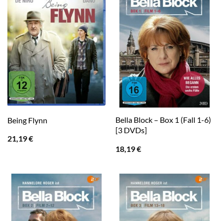
Bella Block – Box 1 (Fall 1-6)
Being Flynn
[3 DVDs]
21,19
€
18,19
€