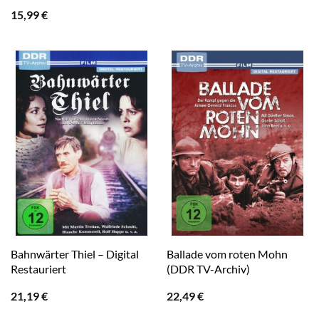
15,99
€
Garner (MAVERICK) (Pidax
Western-Klassiker)
Bahnwärter Thiel – Digital
Ballade vom roten Mohn
Restauriert
(DDR TV-Archiv)
21,19
€
22,49
€