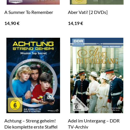
A Summer To Remember
Aber Vati! [2 DVDs]
14,90
€
14,19
€
Achtung – Streng geheim!
Adel im Untergang – DDR
Die komplette erste Staffel
TV-Archiv