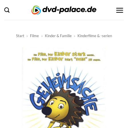
Zum
Inhalt
springen
Start
»
Filme
»
Kinder & Familie
»
Kinderfilme & -serien