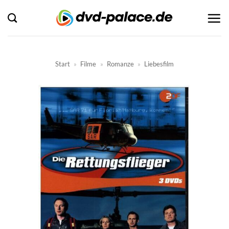
Zum
Inhalt
springen
Start
»
Filme
»
Romanze
»
Liebesfilm