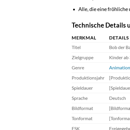
Alle, die eine fröhlic
Technische Details
MERKMAL
DETAILS
Titel
Bob der Ba
Zielgruppe
Kinder ab 
Genre
Animatio
Produktionsjahr
[Produktio
Spieldauer
[Spieldaue
Sprache
Deutsch
Bildformat
[Bildforma
Tonformat
[Tonforma
FSK
Freigegeb