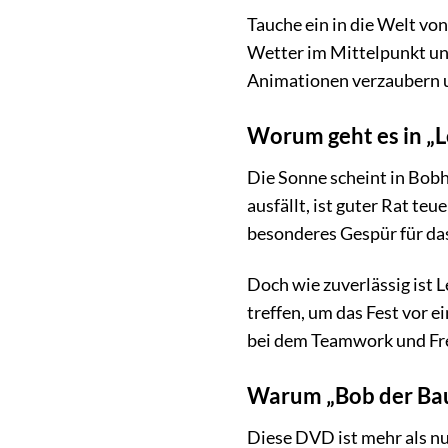
Tauche ein in die Welt vo
Wetter im Mittelpunkt und
Animationen verzaubern u
Worum geht es in „L
Die Sonne scheint in Bob
ausfällt, ist guter Rat te
besonderes Gespür für das
Doch wie zuverlässig ist
treffen, um das Fest vor 
bei dem Teamwork und Fre
Warum „Bob der Baum
Diese DVD ist mehr als n