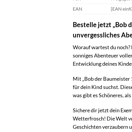
EAN
[EAN einf
Bestelle jetzt „Bob
unvergessliches Ab
Worauf wartest du noch? H
sonniges Abenteuer voller
Entwicklung deines Kindes
Mit „Bob der Baumeister 1
für dein Kind suchst. Di
was gibt es Schöneres, al
Sichere dir jetzt dein Ex
Wetterfrosch! Die Welt vo
Geschichten verzaubern 