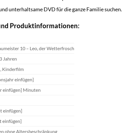
he und unterhaltsame DVD für die ganze Familie suchen.
 und Produktinformationen:
umeister 10 – Leo, der Wetterfrosch
3 Jahren
n
, Kinderfilm
nsjahr einfügen]
r einfügen] Minuten
t einfügen]
t einfügen]
en ohne Altersbeschränkung