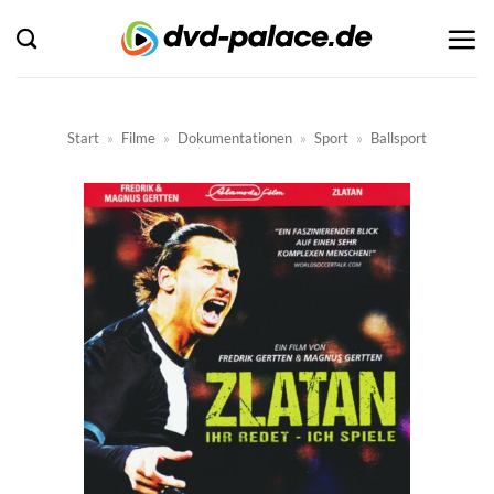
Zum
Inhalt
springen
Start
»
Filme
»
Dokumentationen
»
Sport
»
Ballsport