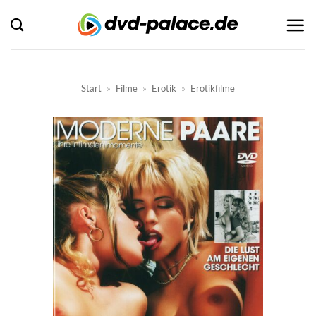
Zum
Inhalt
springen
Start
»
Filme
»
Erotik
»
Erotikfilme