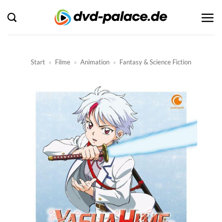
Zum
Inhalt
springen
Start
»
Filme
»
Animation
»
Fantasy & Science Fiction