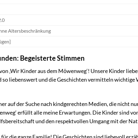
2.0
hne Altersbeschränkung
ügen]
unden: Begeisterte Stimmen
rt von ‚Wir Kinder aus dem Möwenweg‘! Unsere Kinder lie
d so liebenswert und die Geschichten vermitteln wichtige W
mmer auf der Suche nach kindgerechten Medien, die nicht nu
weg‘ erfüllt alle meine Erwartungen. Die Kinder sind von
ilfsbereitschaft und den respektvollen Umgang mit der Nat
r die ganze Familie! Die Geschichten sind liebevoll erzä