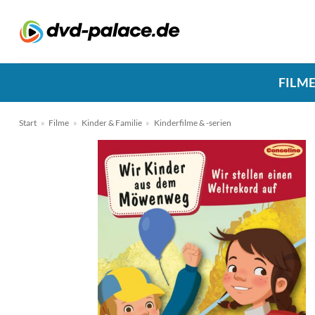
Zum
Inhalt
springen
FILM
Start
»
Filme
»
Kinder & Familie
»
Kinderfilme & -serien