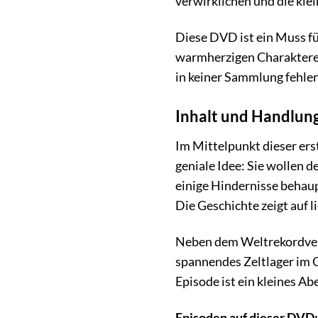
verwirklichen und die kle
Diese DVD ist ein Muss fü
warmherzigen Charakteren
in keiner Sammlung fehlen
Inhalt und Handlun
Im Mittelpunkt dieser er
geniale Idee: Sie wollen 
einige Hindernisse behau
Die Geschichte zeigt auf 
Neben dem Weltrekordver
spannendes Zeltlager im 
Episode ist ein kleines A
Episoden auf dieser DVD: