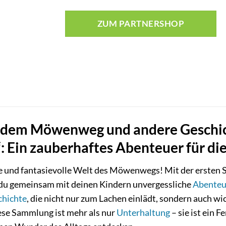
ZUM PARTNERSHOP
 dem Möwenweg und andere Geschich
: Ein zauberhaftes Abenteuer für di
lle und fantasievolle Welt des Möwenwegs! Mit der erste
u gemeinsam mit deinen Kindern unvergessliche
Abenteu
chichte
, die nicht nur zum Lachen einlädt, sondern auch w
iese Sammlung ist mehr als nur
Unterhaltung
– sie ist ein F