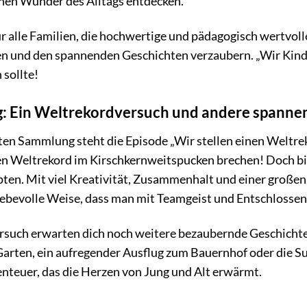
inen Wunder des Alltags entdecken.
r alle Familien, die hochwertige und pädagogisch wertvoll
 und den spannenden Geschichten verzaubern. „Wir Kind
 sollte!
g: Ein Weltrekordversuch und andere spanne
sten Sammlung steht die Episode „Wir stellen einen Weltr
den Weltrekord im Kirschkernweitspucken brechen! Doch bis 
pten. Mit viel Kreativität, Zusammenhalt und einer große
liebevolle Weise, dass man mit Teamgeist und Entschlosse
such erwarten dich noch weitere bezaubernde Geschicht
Garten, ein aufregender Ausflug zum Bauernhof oder die S
benteuer, das die Herzen von Jung und Alt erwärmt.