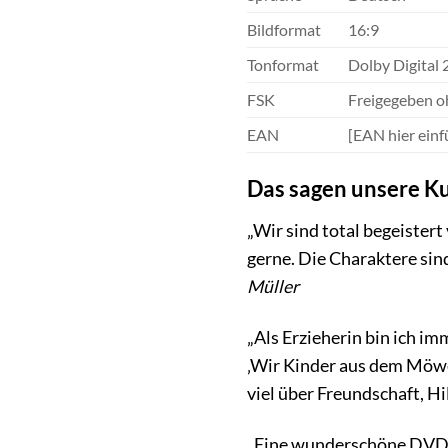
Bildformat
16:9
Tonformat
Dolby Digital 
FSK
Freigegeben o
EAN
[EAN hier einf
Das sagen unsere K
„Wir sind total begeiste
gerne. Die Charaktere sin
Müller
„Als Erzieherin bin ich i
‚Wir Kinder aus dem Möwen
viel über Freundschaft, H
„Eine wunderschöne DVD fü