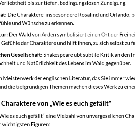
erliebtheit bis zur tiefen, bedingungslosen Zuneigung.
ät:
Die Charaktere, insbesondere Rosalind und Orlando, be
efühle und Wünsche zu erkennen.
tur:
Der Wald von Arden symbolisiert einen Ort der Freihei
e Gefühle der Charaktere und hilft ihnen, zu sich selbst zu f
schen Gesellschaft:
Shakespeare übt subtile Kritik an den I
fachheit und Natürlichkeit des Lebens im Wald gegenüber.
ein Meisterwerk der englischen Literatur, das Sie immer wi
und die tiefgründigen Themen machen dieses Werk zu eine
 Charaktere von „Wie es euch gefällt“
„Wie es euch gefällt“ eine Vielzahl von unvergesslichen Ch
r wichtigsten Figuren: