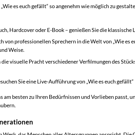
Wie es euch gefällt“ so angenehm wie möglich zu gestalte
ch, Hardcover oder E-Book – genießen Sie die klassische Le
ch von professionellen Sprechern in die Welt von „Wie es e
 und Weise.
n die visuelle Pracht verschiedener Verfilmungen des Stüc
suchen Sie eine Live-Aufführung von „Wie es euch gefällt“
s am besten zu Ihren Bedürfnissen und Vorlieben passt, und
aubern.
enerationen
ein Werk, das Menschen aller Altersgruppen anspricht. Die G