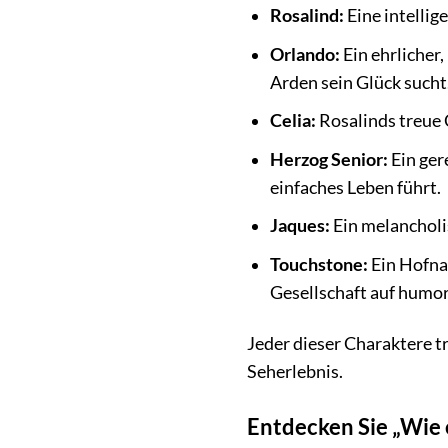
Rosalind:
Eine intellig
Orlando:
Ein ehrlicher
Arden sein Glück sucht
Celia:
Rosalinds treue C
Herzog Senior:
Ein ger
einfaches Leben führt.
Jaques:
Ein melancholis
Touchstone:
Ein Hofna
Gesellschaft auf humorv
Jeder dieser Charaktere tr
Seherlebnis.
Entdecken Sie „Wie 