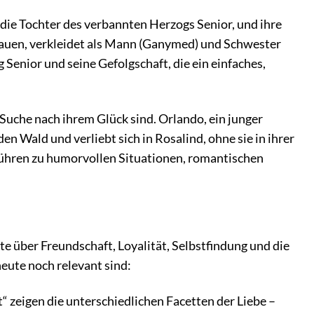
 die Tochter des verbannten Herzogs Senior, und ihre
Frauen, verkleidet als Mann (Ganymed) und Schwester
 Senior und seine Gefolgschaft, die ein einfaches,
Suche nach ihrem Glück sind. Orlando, ein junger
en Wald und verliebt sich in Rosalind, ohne sie in ihrer
ühren zu humorvollen Situationen, romantischen
hte über Freundschaft, Loyalität, Selbstfindung und die
eute noch relevant sind:
“ zeigen die unterschiedlichen Facetten der Liebe –