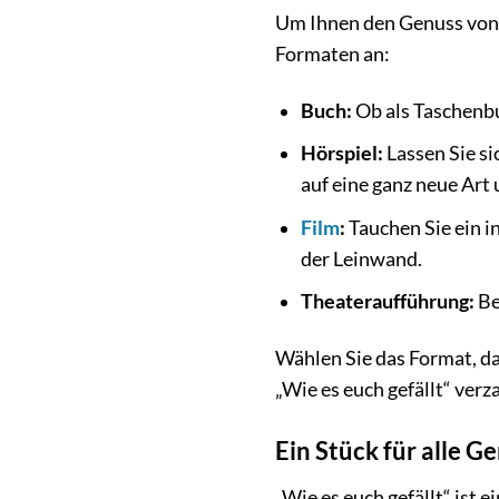
Um Ihnen den Genuss von „
Formaten an:
Buch:
Ob als Taschenbu
Hörspiel:
Lassen Sie si
auf eine ganz neue Art
Film
:
Tauchen Sie ein i
der Leinwand.
Theateraufführung:
Be
Wählen Sie das Format, da
„Wie es euch gefällt“ verz
Ein Stück für alle G
„Wie es euch gefällt“ ist 