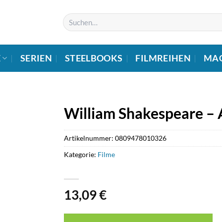
Suchen
nach:
E
SERIEN
STEELBOOKS
FILMREIHEN
MA
William Shakespeare – A
Artikelnummer:
0809478010326
Kategorie:
Filme
13,09
€