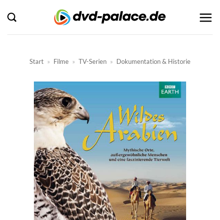
Zum
Inhalt
springen
Start
»
Filme
»
TV-Serien
»
Dokumentation & Historie