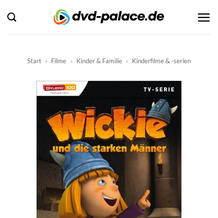
Zum
Inhalt
springen
Start
»
Filme
»
Kinder & Familie
»
Kinderfilme & -serien