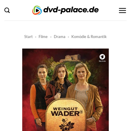
Zum
Inhalt
springen
Start
»
Filme
»
Drama
»
Komödie & Romantik