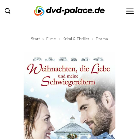
Zum
Inhalt
springen
Start
»
Filme
»
Krimi & Thriller
»
Drama