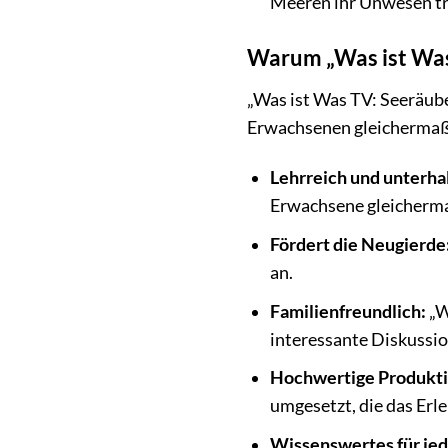
Meeren ihr Unwesen tr
Warum „Was ist Was 
„Was ist Was TV: Seeräube
Erwachsenen gleichermaße
Lehrreich und unterha
Erwachsene gleicherma
Fördert die Neugierde
an.
Familienfreundlich:
„W
interessante Diskussi
Hochwertige Produkti
umgesetzt, die das Erl
Wissenswertes für jed