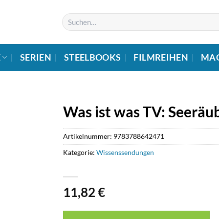
Suchen
nach:
E
SERIEN
STEELBOOKS
FILMREIHEN
MA
Was ist was TV: Seeräu
Artikelnummer:
9783788642471
Kategorie:
Wissenssendungen
11,82
€