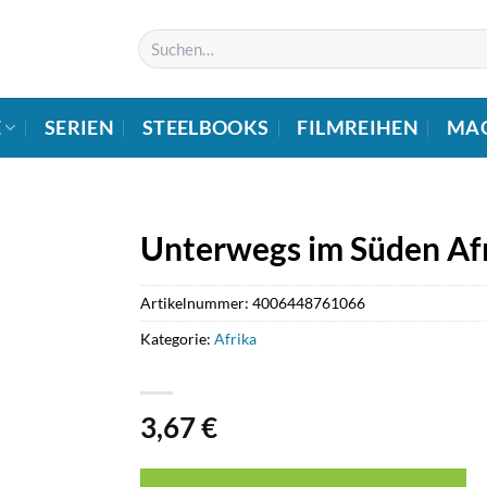
Suchen
nach:
E
SERIEN
STEELBOOKS
FILMREIHEN
MA
Unterwegs im Süden Afr
Artikelnummer:
4006448761066
Kategorie:
Afrika
3,67
€