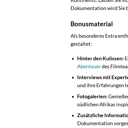
Kontinents! Lassen Sie si
Dokumentation wird Sie b
Bonusmaterial
Als besonderes Extra enth
gestaltet:
Hinter den Kulissen:
E
Abenteuer
des Filmtea
Interviews mit Expert
und ihre Erfahrungen te
Fotogalerien:
Genießen
südlichen Afrikas inspi
Zusätzliche Informati
Dokumentation vorgest