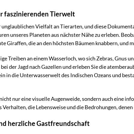
 faszinierenden Tierwelt
r unglaublichen Vielfalt an Tierarten, und diese Dokumenta
ren unseres Planeten aus nächster Nähe zu erleben. Beoba
nte Giraffen, die an den höchsten Bäumen knabbern, und mä
tige Treiben an einem Wasserloch, wo sich Zebras, Gnus un
ei der Jagd nach Gazellen und erleben Sie die atemberau
in in die Unterwasserwelt des Indischen Ozeans und besta
icht nur eine visuelle Augenweide, sondern auch eine infor
s Verhalten, die Lebensweise und die Bedrohungen, denen d
und herzliche Gastfreundschaft