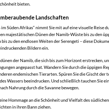
chönheit bieten.
temberaubende Landschaften
 Süden Afrikas“ nimmt Sie mit auf eine visuelle Reise du
 den majestätischen Dünen der Namib-Wüste bis zu den ü
 bis zu den endlosen Weiten der Serengeti – diese Dokumen
eindruckenden Bildern ein.
ddünen der Namib, die sich bis zum Horizont erstrecken, un
ingungen angepasst hat. Wandern Sie durch die üppigen R
nderen endemischen Tierarten. Spüren Sie die Gischt der to
des Wassers beeindrucken. Und schließlich tauchen Sie ein 
 nach Nahrung durch die Savanne bewegen.
eine Hommage an die Schönheit und Vielfalt des südlichen
chten in ihren Bann ziehen.