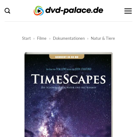
Zum
Inhalt
springen
Start
»
Filme
»
Dokumentationen
»
Natur & Tiere