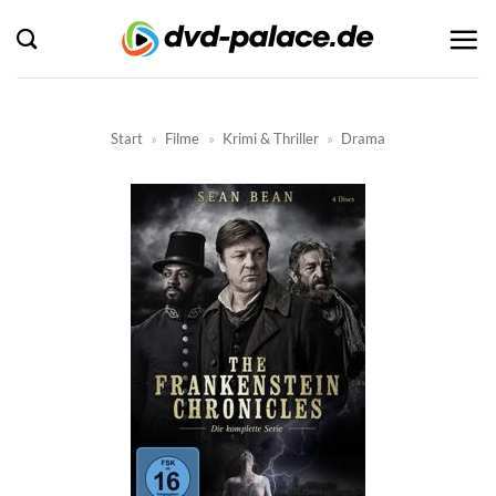
Zum
Inhalt
springen
Start
»
Filme
»
Krimi & Thriller
»
Drama