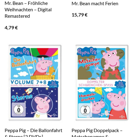
Mr. Bean – Fröhliche
Mr. Bean macht Ferien
Weihnachten – Digital
15,79
€
Remastered
4,79
€
Peppa Pig – Die Ballonfahrt
Peppa Pig Doppelpack –
& Sterne [2 DVDs]
Matschepampe &