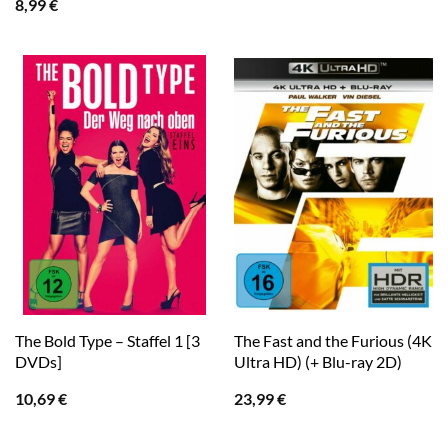
8,99
€
The Bold Type – Staffel 1 [3
The Fast and the Furious (4K
DVDs]
Ultra HD) (+ Blu-ray 2D)
10,69
€
23,99
€