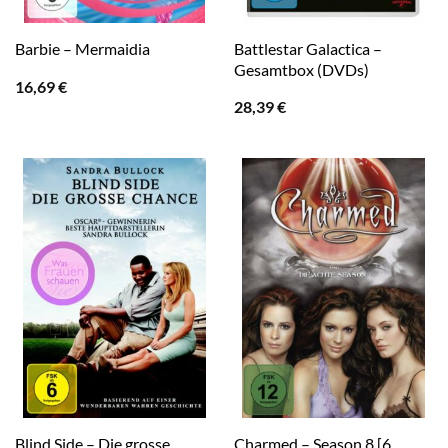
Battlestar Galactica –
Barbie – Mermaidia
Gesamtbox (DVDs)
16,69
€
28,39
€
Blind Side – Die grosse
Charmed – Season 8 [6