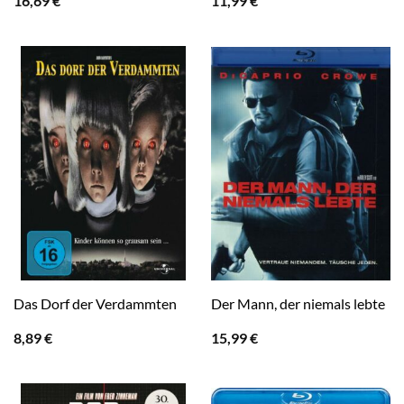
16,69
€
11,99
€
Das Dorf der Verdammten
Der Mann, der niemals lebte
8,89
€
15,99
€