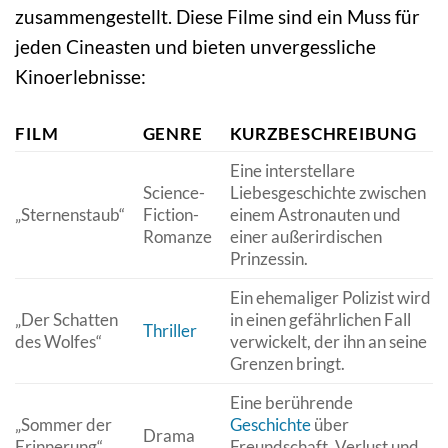
zusammengestellt. Diese Filme sind ein Muss für
jeden Cineasten und bieten unvergessliche
Kinoerlebnisse:
FILM
GENRE
KURZBESCHREIBUNG
Eine interstellare
Science-
Liebesgeschichte zwischen
„Sternenstaub“
Fiction-
einem Astronauten und
Romanze
einer außerirdischen
Prinzessin.
Ein ehemaliger Polizist wird
„Der Schatten
in einen gefährlichen Fall
Thriller
des Wolfes“
verwickelt, der ihn an seine
Grenzen bringt.
Eine berührende
„Sommer der
Geschichte
über
Drama
Erinnerung“
Freundschaft, Verlust und