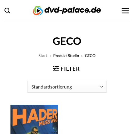
Zum
Inhalt
springen
GECO
Start
»
Produkt Studio
»
GECO
FILTER