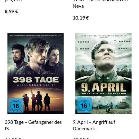
Neva
8,99
€
10,19
€
398 Tage – Gefangener des
9. April – Angriff auf
IS
Dänemark