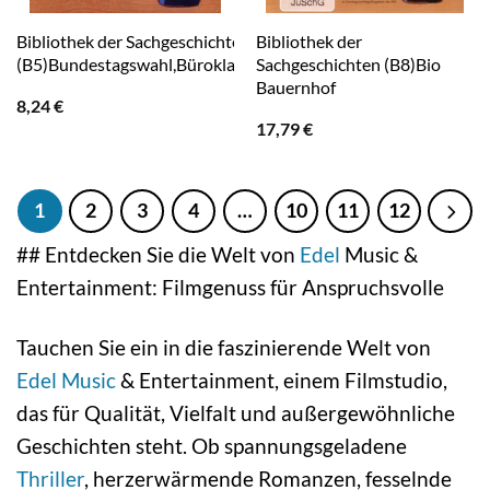
Bibliothek der Sachgeschichten
Bibliothek der
(B5)Bundestagswahl,Büroklammer,Bonbon
Sachgeschichten (B8)Bio
Bauernhof
8,24
€
17,79
€
1
2
3
4
…
10
11
12
## Entdecken Sie die Welt von
Edel
Music &
Entertainment: Filmgenuss für Anspruchsvolle
Tauchen Sie ein in die faszinierende Welt von
Edel Music
& Entertainment, einem Filmstudio,
das für Qualität, Vielfalt und außergewöhnliche
Geschichten steht. Ob spannungsgeladene
Thriller
, herzerwärmende Romanzen, fesselnde