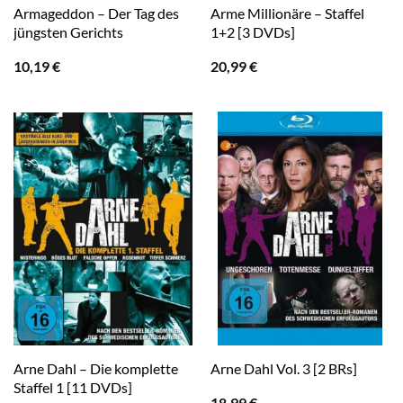
Armageddon – Der Tag des
Arme Millionäre – Staffel
jüngsten Gerichts
1+2 [3 DVDs]
10,19
€
20,99
€
Arne Dahl – Die komplette
Arne Dahl Vol. 3 [2 BRs]
Staffel 1 [11 DVDs]
18,99
€