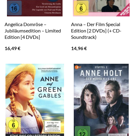
Angelica Domröse –
Anna – Der Film Special
Jubiläumsedition – Limited
Edition [2 DVDs] (+ CD-
Edition [4 DVDs]
Soundtrack)
16,49
€
14,96
€