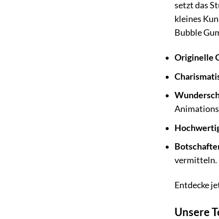
setzt das S
kleines Kun
Bubble Gum
Originelle 
Charismati
Wundersc
Animations
Hochwertig
Botschafte
vermitteln.
Entdecke je
Unsere T