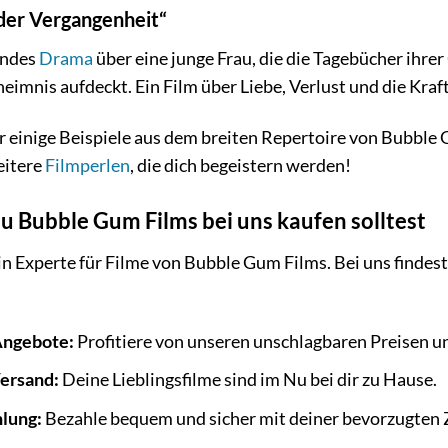
 der Vergangenheit“
endes
Drama
über eine junge Frau, die die Tagebücher ihre
eimnis aufdeckt. Ein Film über Liebe, Verlust und die Kraf
r einige Beispiele aus dem breiten Repertoire von Bubble
eitere
Filmperlen
, die dich begeistern werden!
 Bubble Gum Films bei uns kaufen solltest
in Experte für Filme von Bubble Gum Films. Bei uns findest
Angebote:
Profitiere von unseren unschlagbaren Preisen 
Versand:
Deine Lieblingsfilme sind im Nu bei dir zu Hause.
hlung:
Bezahle bequem und sicher mit deiner bevorzugten