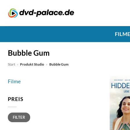
Zum
Inhalt
springen
FILM
Bubble Gum
Start
»
Produkt Studio
»
Bubble Gum
Filme
PREIS
Min.
Max.
FILTER
Preis
Preis