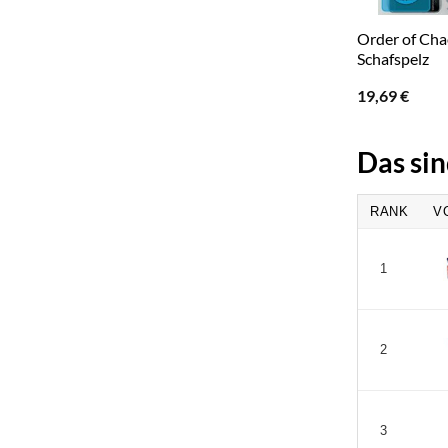
Order of Cha
Schafspelz
19,69
€
Das si
RANK
V
1
2
3