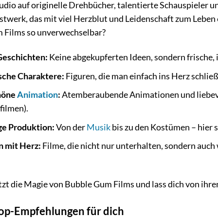
tudio auf originelle Drehbücher, talentierte Schauspieler u
stwerk, das mit viel Herzblut und Leidenschaft zum Leben
 Films so unverwechselbar?
Geschichten:
Keine abgekupferten Ideen, sondern frische, i
sche Charaktere:
Figuren, die man einfach ins Herz schlie
höne
Animation
:
Atemberaubende Animationen und liebevol
filmen).
e Produktion:
Von der
Musik
bis zu den Kostümen – hier s
n mit Herz:
Filme, die nicht nur unterhalten, sondern auc
tzt die Magie von Bubble Gum Films und lass dich von ihr
op-Empfehlungen für dich