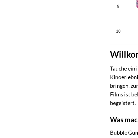
9
10
Willko
Tauche ein 
Kinoerlebni
bringen, zu
Films ist b
begeistert.
Was mach
Bubble Gum 