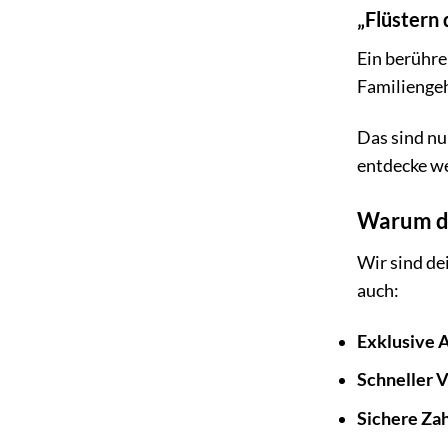
„Flüstern
Ein berühr
Familiengeh
Das sind nu
entdecke w
Warum du
Wir sind de
auch:
Exklusive 
Schneller 
Sichere Za