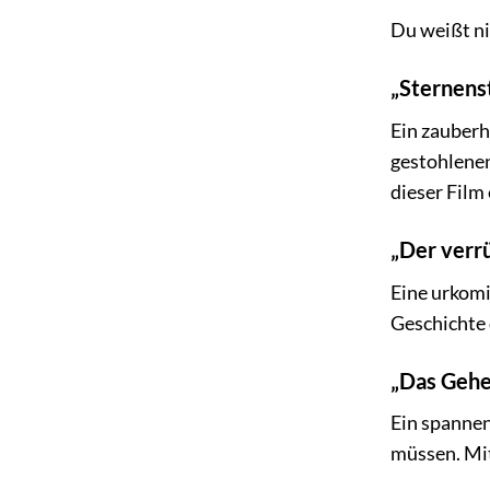
Du weißt ni
„Sternens
Ein zauberh
gestohlene
dieser Film 
„Der verr
Eine urkom
Geschichte 
„Das Gehe
Ein spannen
müssen. Mi