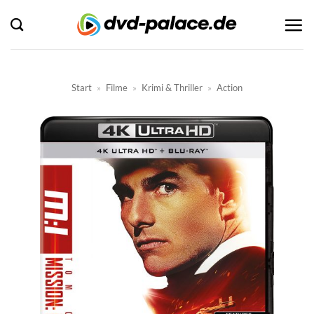
Zum
Inhalt
springen
Start
»
Filme
»
Krimi & Thriller
»
Action