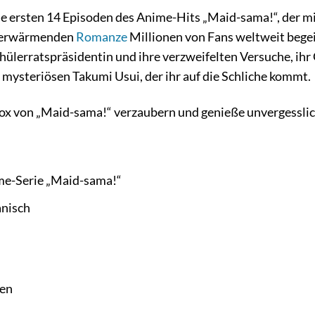
e ersten 14 Episoden des Anime-Hits „Maid-sama!“, der 
rzerwärmenden
Romanze
Millionen von Fans weltweit begeis
hülerratspräsidentin und ihre verzweifelten Versuche, ih
 mysteriösen Takumi Usui, der ihr auf die Schliche kommt.
 Box von „Maid-sama!“ verzaubern und genieße unvergessli
me-Serie „Maid-sama!“
anisch
ten