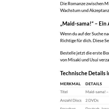
Die Romanze zwischen Misa
Wachstum und Akzeptanz. S
„Maid-sama!“ – Ein 
Wenn du auf der Suche n
Richtige für dich. Diese Se
Bestelle jetzt die erste 
von Misaki und Usui verz
Technische Details 
MERKMAL
DETAILS
Titel
Maid-sama! – 
Anzahl Discs
2 DVDs
Sprachen
Deutsch, Japa