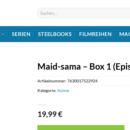
Suchen
nach:
E
SERIEN
STEELBOOKS
FILMREIHEN
MA
Maid-sama – Box 1 (Epi
Artikelnummer:
7630017522924
Kategorie:
Anime
19,99
€