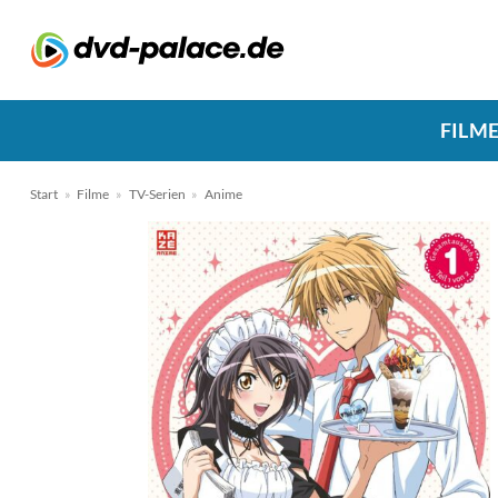
Zum
Inhalt
springen
FILM
Start
»
Filme
»
TV-Serien
»
Anime