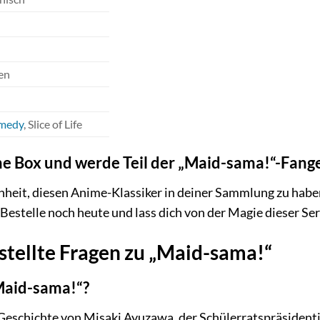
en
medy
, Slice of Life
eine Box und werde Teil der „Maid-sama!“-Fan
nheit, diesen Anime-Klassiker in deiner Sammlung zu haben
 Bestelle noch heute und lass dich von der Magie dieser Se
stellte Fragen zu „Maid-sama!“
Maid-sama!“?
Geschichte von Misaki Ayuzawa, der Schülerratspräsident