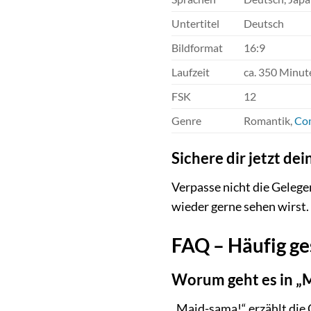
Untertitel
Deutsch
Bildformat
16:9
Laufzeit
ca. 350 Minut
FSK
12
Genre
Romantik,
Co
Sichere dir jetzt d
Verpasse nicht die Gelege
wieder gerne sehen wirst.
FAQ – Häufig ge
Worum geht es in „
„Maid-sama!“ erzählt die 