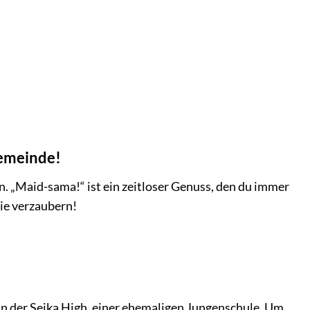
gemeinde!
. „Maid-sama!“ ist ein zeitloser Genuss, den du immer
rie verzaubern!
in der Seika High, einer ehemaligen Jungenschule. Um