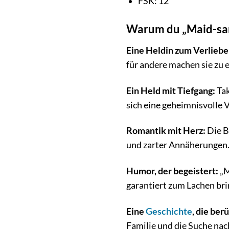
FSK: 12
Warum du „Maid-sam
Eine Heldin zum Verliebe
für andere machen sie zu 
Ein Held mit Tiefgang:
Tak
sich eine geheimnisvolle 
Romantik mit Herz:
Die B
und zarter Annäherungen.
Humor, der begeistert:
„M
garantiert zum Lachen br
Eine
Geschichte
, die ber
Familie und die Suche nac