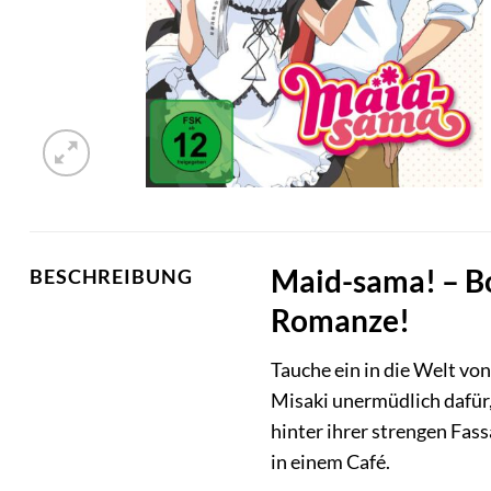
Maid-sama! – Bo
BESCHREIBUNG
Romanze!
Tauche ein in die Welt vo
Misaki unermüdlich dafür
hinter ihrer strengen Fas
in einem Café.