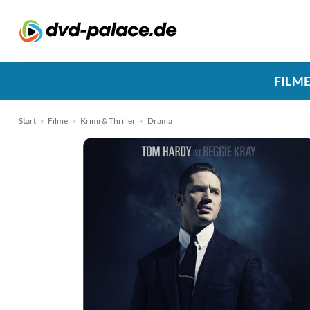
Zum
Inhalt
springen
FILM
Start
»
Filme
»
Krimi & Thriller
»
Drama