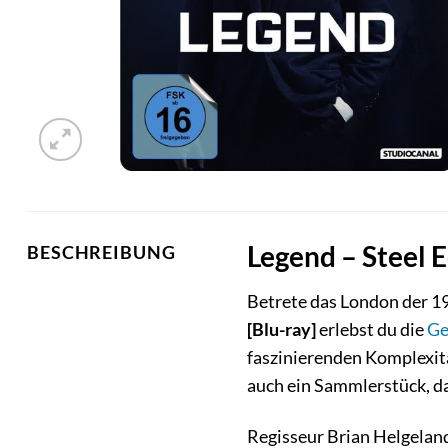
Legend – Steel E
BESCHREIBUNG
Betrete das London der 19
[Blu-ray]
erlebst du die
Ge
faszinierenden Komplexität
auch ein Sammlerstück, da
Regisseur Brian Helgeland,