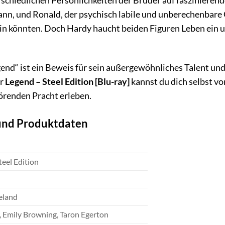
erschiedlichen Persönlichkeiten der Brüder auf faszinieren
n, und Ronald, der psychisch labile und unberechenbare G
ein könnten. Doch Hardy haucht beiden Figuren Leben ein u
nd“ ist ein Beweis für sein außergewöhnliches Talent und s
er
Legend – Steel Edition [Blu-ray]
kannst du dich selbst vo
störenden Pracht erleben.
 und Produktdaten
teel Edition
eland
 Emily Browning, Taron Egerton