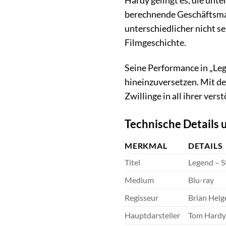
Hardy gelingt es, die unt
berechnende Geschäftsman
unterschiedlicher nicht s
Filmgeschichte.
Seine Performance in „Lege
hineinzuversetzen. Mit d
Zwillinge in all ihrer ver
Technische Details
MERKMAL
DETAILS
Titel
Legend – S
Medium
Blu-ray
Regisseur
Brian Helg
Hauptdarsteller
Tom Hardy,