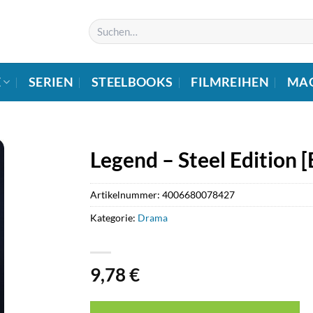
Suchen
nach:
E
SERIEN
STEELBOOKS
FILMREIHEN
MA
Legend – Steel Edition [
Artikelnummer:
4006680078427
Kategorie:
Drama
9,78
€