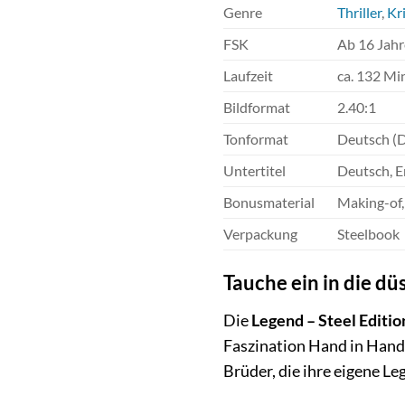
Genre
Thriller
,
Kr
FSK
Ab 16 Jah
Laufzeit
ca. 132 Mi
Bildformat
2.40:1
Tonformat
Deutsch (
Untertitel
Deutsch, E
Bonusmaterial
Making-of, 
Verpackung
Steelbook
Tauche ein in die d
Die
Legend – Steel Editio
Faszination Hand in Hand g
Brüder, die ihre eigene Le