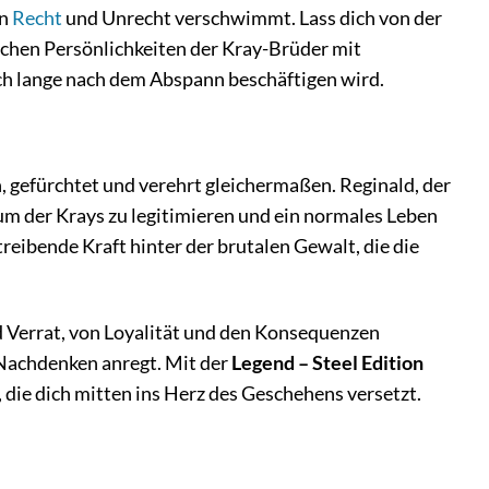
en
Recht
und Unrecht verschwimmt. Lass dich von der
ichen Persönlichkeiten der Kray-Brüder mit
och lange nach dem Abspann beschäftigen wird.
n, gefürchtet und verehrt gleichermaßen. Reginald, der
um der Krays zu legitimieren und ein normales Leben
treibende Kraft hinter der brutalen Gewalt, die die
nd Verrat, von Loyalität und den Konsequenzen
m Nachdenken anregt. Mit der
Legend – Steel Edition
e, die dich mitten ins Herz des Geschehens versetzt.