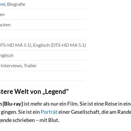
imi
, Biografie
ren
nuten
DTS-HD MA 5.1), Englisch (DTS-HD MA 5.1)
nglisch
Interviews, Trailer
üstere Welt von „Legend“
n [Blu-ray]
ist mehr als nur ein Film. Sie ist eine Reise in 
ingen. Sie ist ein
Porträt
einer Gesellschaft, die am Rande
gende schrieben – mit Blut.