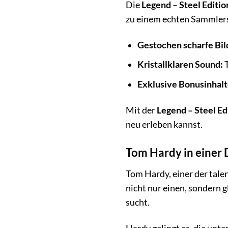
Die
Legend – Steel Editio
zu einem echten Sammlers
Gestochen scharfe Bil
Kristallklaren Sound:
T
Exklusive Bonusinhalt
Mit der
Legend – Steel Edi
neu erleben kannst.
Tom Hardy in einer D
Tom Hardy, einer der talen
nicht nur einen, sondern g
sucht.