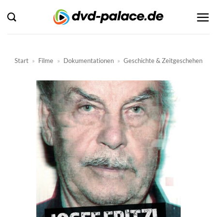
Zum
Inhalt
springen
Start
»
Filme
»
Dokumentationen
»
Geschichte & Zeitgeschehen