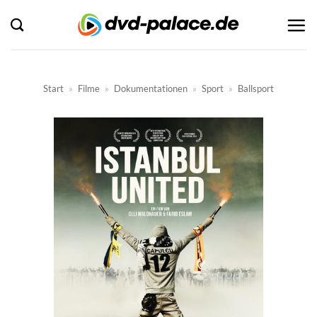
Zum
Inhalt
springen
Start
»
Filme
»
Dokumentationen
»
Sport
»
Ballsport