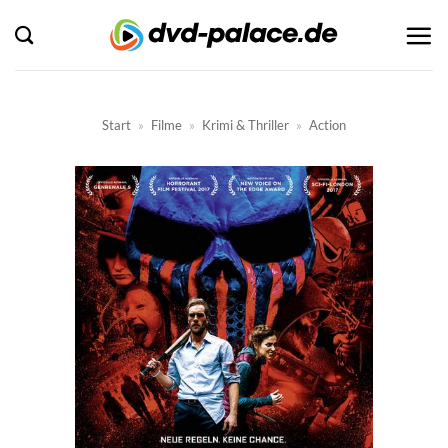
Zum
Inhalt
springen
Start
»
Filme
»
Krimi & Thriller
»
Action