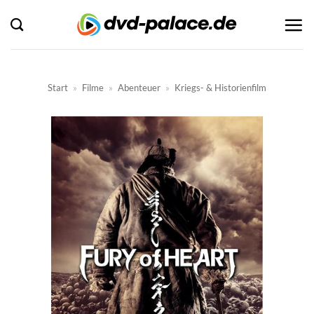
Zum
Inhalt
springen
Start
»
Filme
»
Abenteuer
»
Kriegs- & Historienfilm