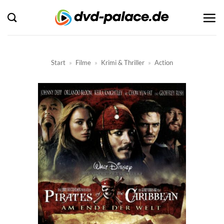
Zum
Inhalt
springen
Start
»
Filme
»
Krimi & Thriller
»
Action