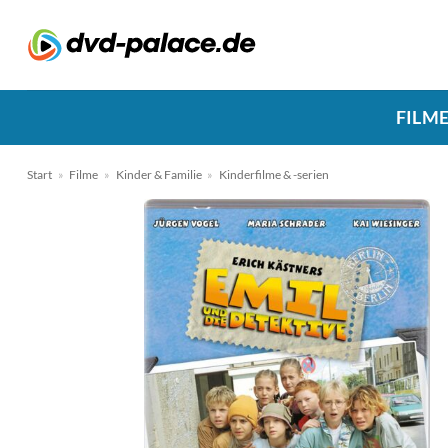
Zum
Inhalt
springen
FILM
Start
»
Filme
»
Kinder & Familie
»
Kinderfilme & -serien