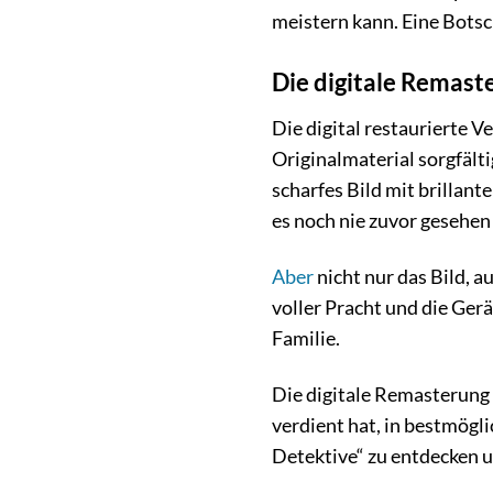
meistern kann. Eine Botsch
Die digitale Remaste
Die digital restaurierte V
Originalmaterial sorgfält
scharfes Bild mit brillan
es noch nie zuvor gesehen
Aber
nicht nur das Bild, a
voller Pracht und die Ger
Familie.
Die digitale Remasterung 
verdient hat, in bestmögl
Detektive“ zu entdecken un