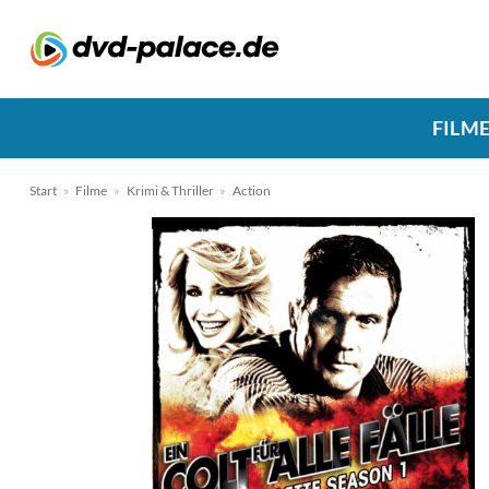
Zum
Inhalt
springen
FILM
Start
»
Filme
»
Krimi & Thriller
»
Action