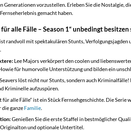
 Generationen vorzustellen. Erleben Sie die Nostalgie, die
 Fernseherlebnis gemacht haben.
für alle Fälle – Season 1“ unbedingt besitzen 
ist randvoll mit spektakulären Stunts, Verfolgungsjagden un
.
ktere:
Lee Majors verkörpert den coolen und liebenswerte
 Howie für humorvolle Unterstützung und bilden ein unsch
Seavers löst nicht nur Stunts, sondern auch Kriminalfälle! 
d Kriminelle aufzuspüren.
t für alle Fälle“ ist ein Stück Fernsehgeschichte. Die Ser
r die ganze
Familie
.
tion:
Genießen Sie die erste Staffel in bestmöglicher Qual
 Originalton und optionale Untertitel.