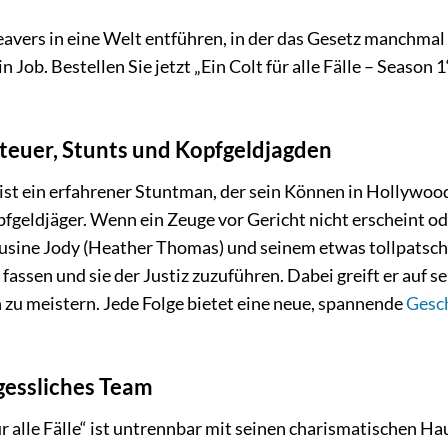
 Seavers in eine Welt entführen, in der das Gesetz manch
in Job. Bestellen Sie jetzt „Ein Colt für alle Fälle – Seaso
teuer, Stunts und Kopfgeldjagden
 ist ein erfahrener Stuntman, der sein Können in Hollywoo
fgeldjäger. Wenn ein Zeuge vor Gericht nicht erscheint oder
sine Jody (Heather Thomas) und seinem etwas tollpatschig
fassen und sie der Justiz zuzuführen. Dabei greift er auf 
zu meistern. Jede Folge bietet eine neue, spannende
Gesc
rgessliches Team
ür alle Fälle“ ist untrennbar mit seinen charismatischen H