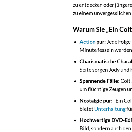
zu entdecken oder jüngeren
zu einem unvergesslichen
Warum Sie „Ein Colt 
Action
pur:
Jede Folge 
Minute fesseln werden
Charismatische Chara
Seite sorgen Jody und
Spannende Fälle:
Colt 
um flüchtige Zeugen un
Nostalgie pur:
„Ein Col
bietet
Unterhaltung
fü
Hochwertige DVD-Edi
Bild, sondern auch den