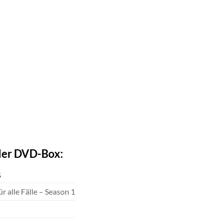
 der DVD-Box:
S
ür alle Fälle – Season 1