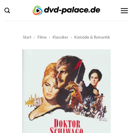
Zum
Inhalt
springen
Start
»
Filme
»
Klassiker
»
Komödie & Romantik