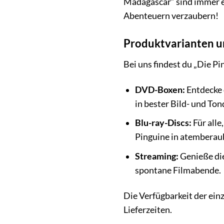
Madagascar“ sind immer ei
Abenteuern verzaubern!
Produktvarianten u
Bei uns findest du „Die P
DVD-Boxen:
Entdecke 
in bester Bild- und Ton
Blu-ray-Discs:
Für alle
Pinguine in atembera
Streaming:
Genieße die
spontane Filmabende.
Die Verfügbarkeit der ein
Lieferzeiten.