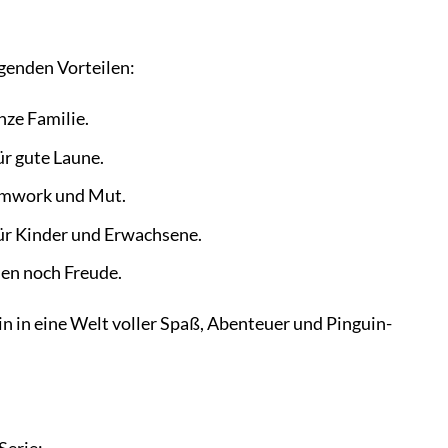
lgenden Vorteilen:
nze Familie.
ür gute Laune.
eamwork und Mut.
für Kinder und Erwachsene.
hen noch Freude.
n in eine Welt voller Spaß, Abenteuer und Pinguin-