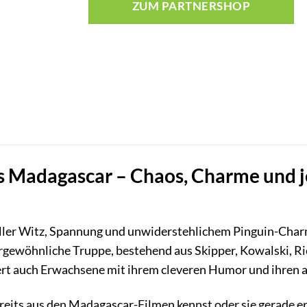
ZUM PARTNERSHOP
s Madagascar – Chaos, Charme und 
oller Witz, Spannung und unwiderstehlichem Pinguin-Charm
ewöhnliche Truppe, bestehend aus Skipper, Kowalski, Rico
ert auch Erwachsene mit ihrem cleveren Humor und ihren 
reits aus den Madagascar-Filmen kennst oder sie gerade erst