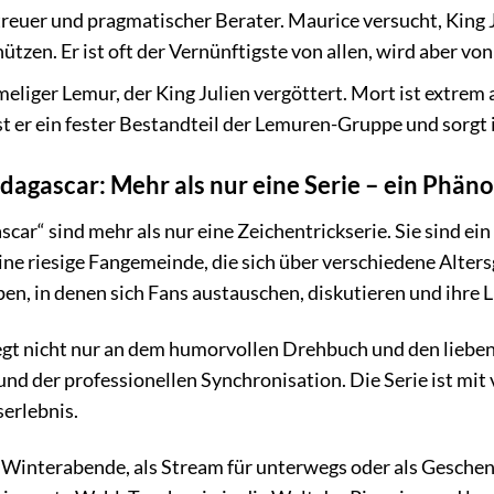
treuer und pragmatischer Berater. Maurice versucht, King 
ützen. Er ist oft der Vernünftigste von allen, wird aber von
eliger Lemur, der King Julien vergöttert. Mort ist extrem 
st er ein fester Bestandteil der Lemuren-Gruppe und sorg
dagascar: Mehr als nur eine Serie – ein Phä
car“ sind mehr als nur eine Zeichentrickserie. Sie sind 
eine riesige Fangemeinde, die sich über verschiedene Alters
n, in denen sich Fans austauschen, diskutieren und ihre L
iegt nicht nur an dem humorvollen Drehbuch und den lieb
und der professionellen Synchronisation. Die Serie ist mit 
erlebnis.
 Winterabende, als Stream für unterwegs oder als Gesche