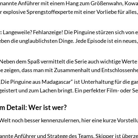
ernannte Anführer mit einem Hang zum Größenwahn, Kowalsk
 explosive Sprengstoffexperte mit einer Vorliebe für alles,
:
Langeweile? Fehlanzeige! Die Pinguine stürzen sich von e
eben die unglaublichsten Dinge. Jede Episode ist ein neues
Neben dem Spaß vermittelt die Serie auch wichtige Werte
ine zeigen, dass man mit Zusammenhalt und Entschlossenhei
Die Pinguine aus Madagascar“ ist Unterhaltung für die ganze
geistert und zum Lachen bringt. Ein perfekter Film- oder Se
m Detail: Wer ist wer?
Welt noch besser kennenzulernen, hier eine kurze Vorstel
annte Anführer und Stratege des Teams. Skipper ist überze