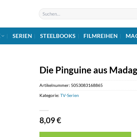
Suchen
nach:
E
SERIEN
STEELBOOKS
FILMREIHEN
MA
Die Pinguine aus Mada
Artikelnummer:
5053083168865
Kategorie:
TV-Serien
8,09
€