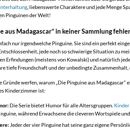
nterhaltung
, liebenswerte Charaktere und jede Menge Spa
en Pinguinen der Welt!
e aus Madagascar“ in keiner Sammlung fehlen
infach nur irgendwelche Pinguine. Sie sind ein perfekt ein
Entschlossenheit, jede noch so schwierige Situation zu mei
len Erfindungen (meistens von Kowalski) und natürlich je
 ihre tiefe Freundschaft und der unbedingte Zusammenhalt, 
 die Gründe werfen, warum „Die Pinguine aus Madagascar“
s Kinderzimmer ist:
mor:
Die Serie bietet Humor für alle Altersgruppen.
Kinder
Pinguine, während Erwachsene die cleveren Wortspiele un
ere:
Jeder der vier Pinguine hat seine ganz eigene Persönli