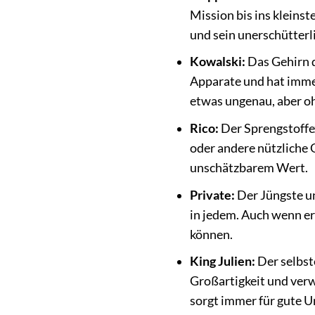
Mission bis ins kleins
und sein unerschütterl
Kowalski:
Das Gehirn d
Apparate und hat immer
etwas ungenau, aber oh
Rico:
Der Sprengstoffex
oder andere nützliche G
unschätzbarem Wert.
Private:
Der Jüngste un
in jedem. Auch wenn er
können.
King Julien:
Der selbst
Großartigkeit und verwi
sorgt immer für gute U