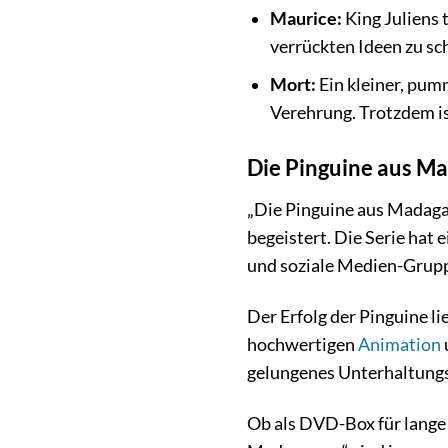
Maurice:
King Juliens 
verrückten Ideen zu sch
Mort:
Ein kleiner, pumm
Verehrung. Trotzdem i
Die Pinguine aus Ma
„Die Pinguine aus Madagas
begeistert. Die Serie hat 
und soziale Medien-Gruppe
Der Erfolg der Pinguine l
hochwertigen
Animation
gelungenes Unterhaltungs
Ob als DVD-Box für lange