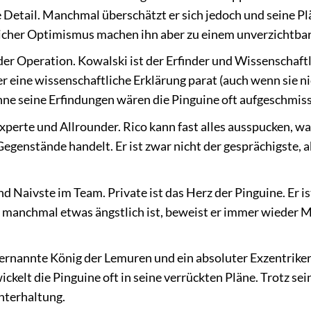
te Detail. Manchmal überschätzt er sich jedoch und seine 
icher Optimismus machen ihn aber zu einem unverzichtbar
er Operation. Kowalski ist der Erfinder und Wissenschaftl
 eine wissenschaftliche Erklärung parat (auch wenn sie nic
ne seine Erfindungen wären die Pinguine oft aufgeschmis
perte und Allrounder. Rico kann fast alles ausspucken, wa
egenstände handelt. Er ist zwar nicht der gesprächigste, a
d Naivste im Team. Private ist das Herz der Pinguine. Er is
 manchmal etwas ängstlich ist, beweist er immer wieder M
ernannte König der Lemuren und ein absoluter Exzentriker. 
ckelt die Pinguine oft in seine verrückten Pläne. Trotz sei
nterhaltung.