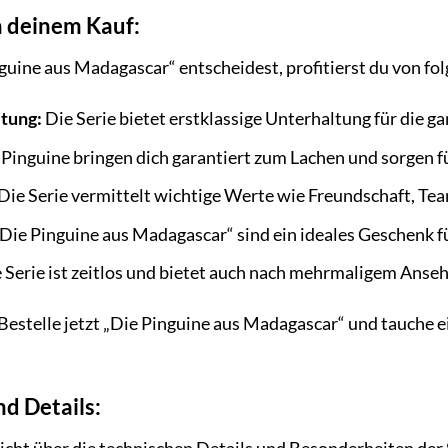
n deinem Kauf:
guine aus Madagascar“ entscheidest, profitierst du von fo
tung:
Die Serie bietet erstklassige Unterhaltung für die ga
Pinguine bringen dich garantiert zum Lachen und sorgen f
Die Serie vermittelt wichtige Werte wie Freundschaft, T
Die Pinguine aus Madagascar“ sind ein ideales Geschenk 
 Serie ist zeitlos und bietet auch nach mehrmaligem Anse
estelle jetzt „Die Pinguine aus Madagascar“ und tauche ei
d Details: