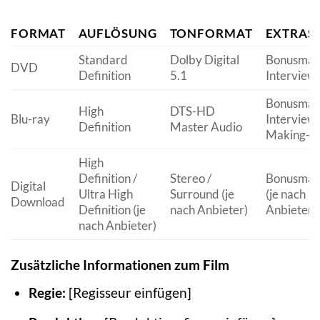
FORMAT
AUFLÖSUNG
TONFORMAT
EXTRAS
Standard
Dolby Digital
Bonusmate
DVD
Definition
5.1
Interview
Bonusmate
High
DTS-HD
Blu-ray
Interviews
Definition
Master Audio
Making-o
High
Definition /
Stereo /
Bonusmate
Digital
Ultra High
Surround (je
(je nach
Download
Definition (je
nach Anbieter)
Anbieter)
nach Anbieter)
Zusätzliche Informationen zum Film
Regie:
[Regisseur einfügen]