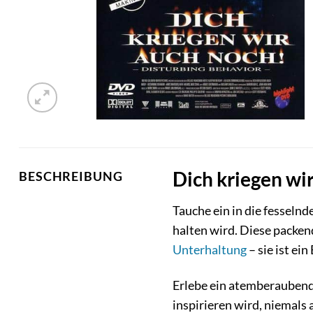
Dich kriegen wi
BESCHREIBUNG
Tauche ein in die fesseln
halten wird. Diese packe
Unterhaltung
– sie ist ei
Erlebe ein atemberauben
inspirieren wird, niemals 