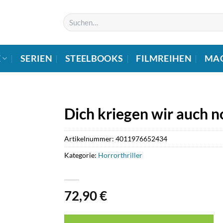
Suchen
nach:
E
SERIEN
STEELBOOKS
FILMREIHEN
MA
Dich kriegen wir auch n
Artikelnummer:
4011976652434
Kategorie:
Horrorthriller
72,90
€