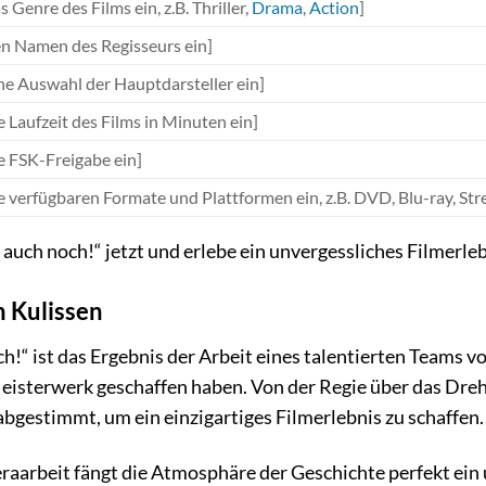
s Genre des Films ein, z.B. Thriller,
Drama
,
Action
]
en Namen des Regisseurs ein]
ine Auswahl der Hauptdarsteller ein]
e Laufzeit des Films in Minuten ein]
ie FSK-Freigabe ein]
ie verfügbaren Formate und Plattformen ein, z.B. DVD, Blu-ray, St
 auch noch!“ jetzt und erlebe ein unvergessliches Filmerle
n Kulissen
h!“ ist das Ergebnis der Arbeit eines talentierten Teams v
eisterwerk geschaffen haben. Von der Regie über das Dreh
abgestimmt, um ein einzigartiges Filmerlebnis zu schaffen.
arbeit fängt die Atmosphäre der Geschichte perfekt ein u