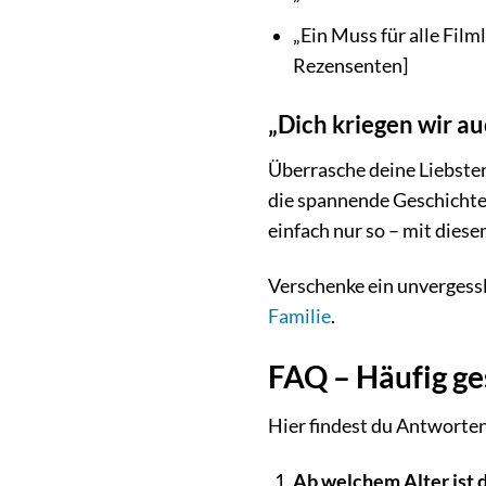
„Ein Muss für alle Fil
Rezensenten]
„Dich kriegen wir a
Überrasche deine Liebsten 
die spannende Geschichte
einfach nur so – mit diesem
Verschenke ein unvergessl
Familie
.
FAQ – Häufig ges
Hier findest du Antworten 
Ab welchem Alter ist 