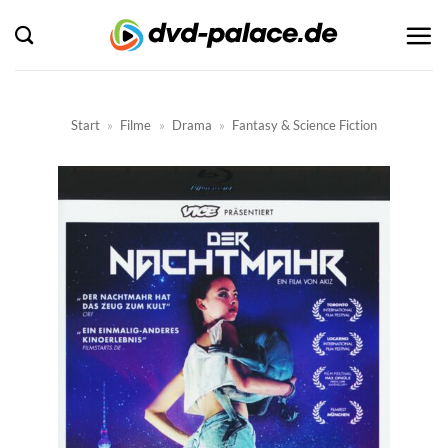
Zum
Inhalt
springen
Start
»
Filme
»
Drama
»
Fantasy & Science Fiction