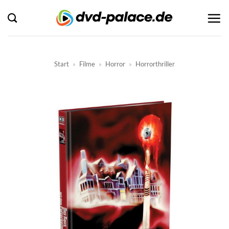
Zum
Inhalt
springen
Start
»
Filme
»
Horror
»
Horrorthriller