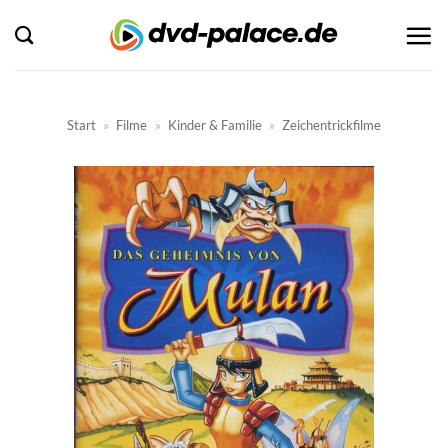
Zum
Inhalt
springen
Start
»
Filme
»
Kinder & Familie
»
Zeichentrickfilme