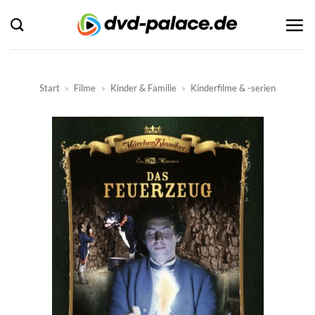
Zum
Inhalt
springen
Start
»
Filme
»
Kinder & Familie
»
Kinderfilme & -serien