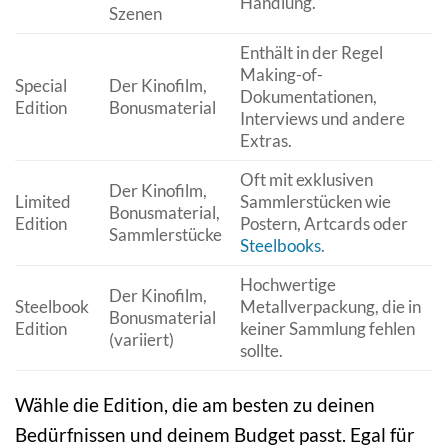
Handlung.
Szenen
Enthält in der Regel
Making-of-
Special
Der Kinofilm,
Dokumentationen,
Edition
Bonusmaterial
Interviews und andere
Extras.
Oft mit exklusiven
Der Kinofilm,
Limited
Sammlerstücken wie
Bonusmaterial,
Edition
Postern, Artcards oder
Sammlerstücke
Steelbooks
.
Hochwertige
Der Kinofilm,
Steelbook
Metallverpackung, die in
Bonusmaterial
Edition
keiner Sammlung fehlen
(variiert)
sollte.
Wähle die Edition, die am besten zu deinen
Bedürfnissen und deinem Budget passt. Egal für