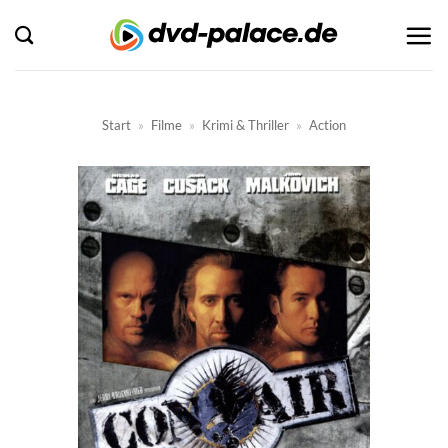
Zum
Inhalt
springen
Start
»
Filme
»
Krimi & Thriller
»
Action