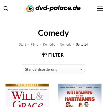
Zum
Inhalt
springen
Comedy
Start
»
Filme
»
Komödie
»
Comedy
»
Seite 14
FILTER