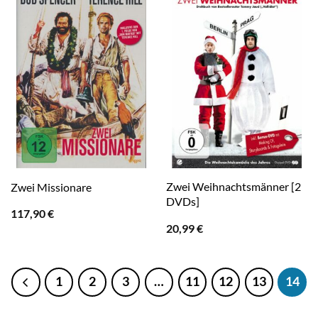
Zwei Weihnachtsmänner [2
Zwei Missionare
DVDs]
117,90
€
20,99
€
1
2
3
…
11
12
13
14