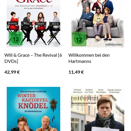
Will & Grace – The Revival [6
Willkommen bei den
DVDs]
Hartmanns
42,99
€
11,49
€