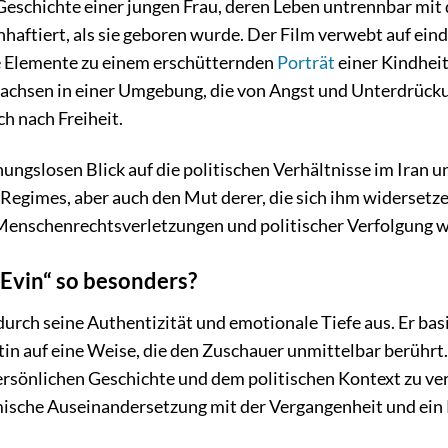
e Geschichte einer jungen Frau, deren Leben untrennbar mi
inhaftiert, als sie geboren wurde. Der Film verwebt auf ei
ve Elemente zu einem erschütternden
Porträt
einer Kindheit
achsen in einer Umgebung, die von Angst und Unterdrückun
h nach Freiheit.
nungslosen Blick auf die politischen Verhältnisse im Iran
Regimes, aber auch den Mut derer, die sich ihm widersetzen.
enschenrechtsverletzungen und politischer Verfolgung w
Evin“ so besonders?
 durch seine Authentizität und emotionale Tiefe aus. Er ba
tin auf eine Weise, die den Zuschauer unmittelbar berührt.
sönlichen Geschichte und dem politischen Kontext zu verm
mische Auseinandersetzung mit der Vergangenheit und ein 