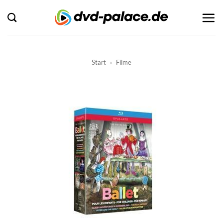
Zum
Inhalt
springen
Start
»
Filme