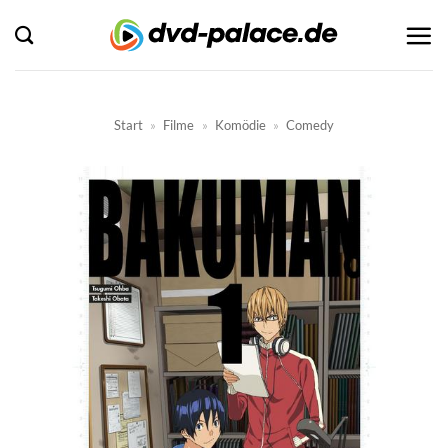
Zum
Inhalt
springen
Start
»
Filme
»
Komödie
»
Comedy